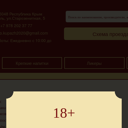
5048 Республика Крым
ь, ул.Старозенитная, 5
7 978 202 37 77
Схема проезд
ko.kupazh2020@gmail.com
ты: Ежедневно с 10:00 до
Крепкие напитки
Ликеры
Текила
:
18+
Россия
ана:
изводитель:
ЦПИ - Ариант
38°
пость:
0.5 L
ём: