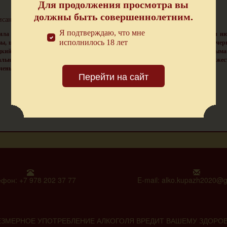
Для продолжения просмотра вы
должны быть совершеннолетним.
сание:
Я подтверждаю, что мне
ила кристально чистого цвета. Вкус текилы очень чистый, сухой, с легкими н
исполнилось 18 лет
вы, цитрусовых. В послевкусии появляется сладость фруктов, ноты мяты и чер
дкий аромат текилы наполнен характерными тонами агавы, оттенками дыма
альная основа для коктейлей и лонг-дринков, превосходна в качестве дижес
ченым лососем.
Перейти на сайт
фон: +7 978 202 37 77
E-mail: alko.kupazh2020@
ЕЗМЕРНОЕ УПОТРЕБЛЕНИЕ АЛКОГОЛЯ ВРЕДИТ ВАШЕМУ ЗДОРО