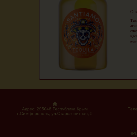
Опи
Тек
ага
сла
иде
коп
Адрес: 295048 Республика Крым
Теле
г.Симферополь, ул.Старозенитная, 5
ЧР