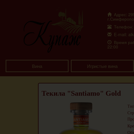
Адрес: 29
г.Симферопол
Телефон: +
E-mail: al
Время рабо
22:00
Вина
Игристые вина
Текила "Santiamo" Gold
Тип
Стр
Про
Кре
Объ