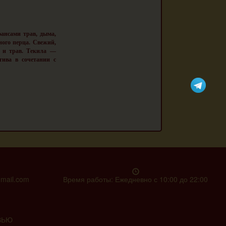
юансами трав, дыма,
ного перца. Свежий,
 и трав. Текила —
тива в сочетании с
gmail.com
Время работы: Ежедневно с 10:00 до 22:00
ВЬЮ