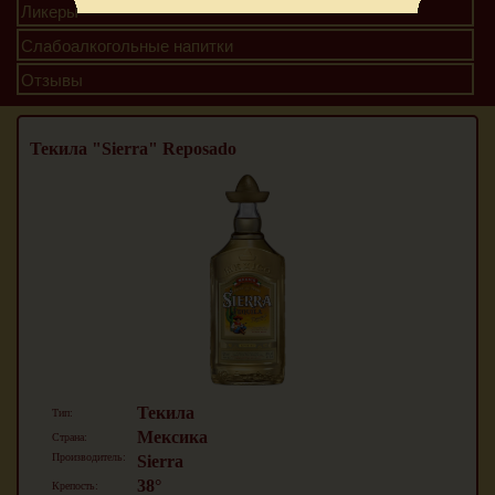
Ликеры
Слабоалкогольные напитки
Отзывы
Текила "Sierra" Reposado
Текила
Тип:
Мексика
Страна:
Производитель:
Sierra
38°
Крепость: