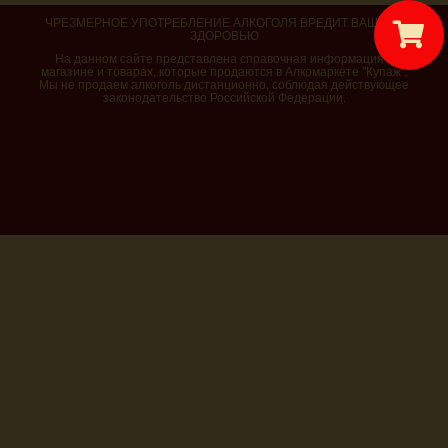
ЧРЕЗМЕРНОЕ УПОТРЕБЛЕНИЕ АЛКОГОЛЯ ВРЕДИТ ВАШЕМУ
ЗДОРОВЬЮ
На данном сайте представлена справочная информация о
магазине и товарах, которые продаются в Алкомаркете "Купаж".
Мы не продаем алкоголь дистанционно, соблюдая действующее
законодательство Российской Федерации.