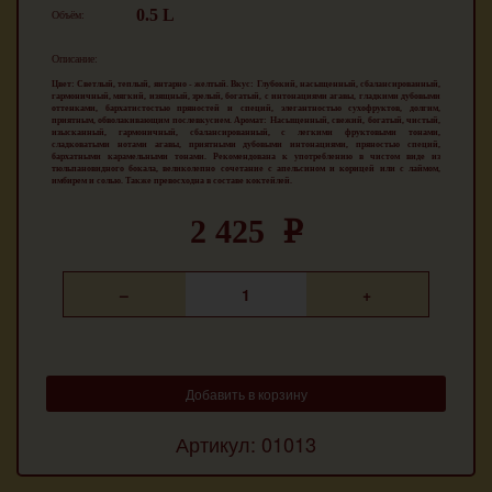
0.5 L
Объём:
Описание:
Цвет: Светлый, теплый, янтарно - желтый. Вкус: Глубокий, насыщенный, сбалансированный,
гармоничный, мягкий, изящный, зрелый, богатый, с интонациями агавы, гладкими дубовыми
оттенками, бархатистостью пряностей и специй, элегантностью сухофруктов, долгим,
приятным, обволакивающим послевкусием. Аромат: Насыщенный, свежий, богатый, чистый,
изысканный, гармоничный, сбалансированный, с легкими фруктовыми тонами,
сладковатыми нотами агавы, приятными дубовыми интонациями, пряностью специй,
бархатными карамельными тонами. Рекомендована к употреблению в чистом виде из
тюльпановидного бокала, великолепно сочетание с апельсином и корицей или с лаймом,
имбирем и солью. Также превосходна в составе коктейлей.
2 425
k
Добавить в корзину
Артикул: 01013