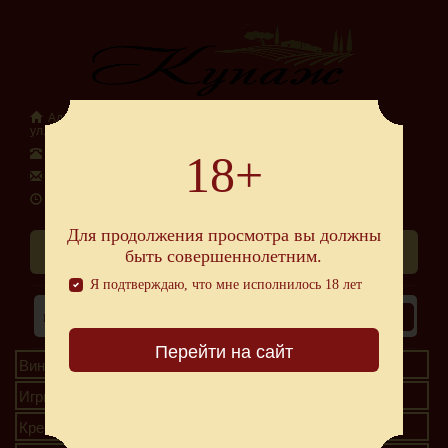
Адрес: 295048 Республика Крым г.Симферополь,
ул.Старозенитная, 5
Телефон: +7 978 202 37 77
18+
E-mail: alko.kupazh2020@gmail.com
Время работы: Ежедневно с 10:00 до 22:00
Для продолжения просмотра вы должны
Схема проезда
быть совершеннолетним.
Я подтверждаю, что мне исполнилось 18 лет
Перейти на сайт
Вина
Игристые вина
Крепкие напитки