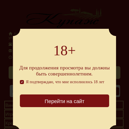
Адрес: 295048 Республика Крым г.Симферополь,
ул.Старозенитная, 5
Телефон: +7 978 202 37 77
18+
E-mail: alko.kupazh2020@gmail.com
Время работы: Ежедневно с 10:00 до 22:00
Для продолжения просмотра вы должны
Схема проезда
быть совершеннолетним.
Я подтверждаю, что мне исполнилось 18 лет
Перейти на сайт
Вина
Игристые вина
Крепкие напитки