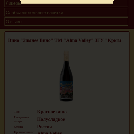
Ликеры
Слабоалкогольные напитки
Отзывы
Вино "Зимнее Вино" ТМ "Alma Valley" ЗГУ "Крым"
Красное вино
Тип:
Содержание
Полусладкое
сахара:
Россия
Страна:
Производитель:
Alma Valley