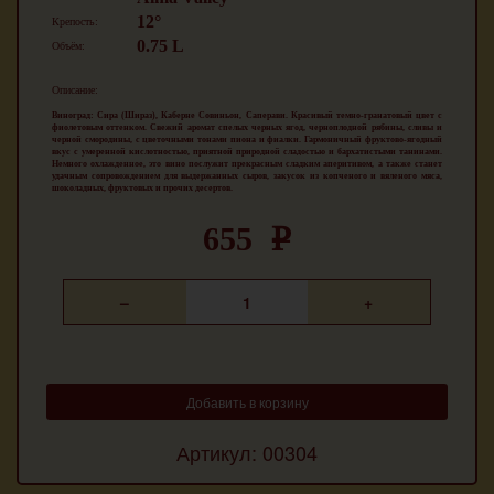
12°
Крепость:
0.75 L
Объём:
Описание:
Виноград: Сира (Шираз), Каберне Совиньон, Саперави. Красивый темно-гранатовый цвет с
фиолетовым оттенком. Свежий аромат спелых черных ягод, черноплодной рябины, сливы и
черной смородины, с цветочными тонами пиона и фиалки. Гармоничный фруктово-ягодный
вкус с умеренной кислотностью, приятной природной сладостью и бархатистыми танинами.
Немного охлажденное, это вино послужит прекрасным сладким аперитивом, а также станет
удачным сопровождением для выдержанных сыров, закусок из копченого и вяленого мяса,
шоколадных, фруктовых и прочих десертов.
655
k
Добавить в корзину
Артикул: 00304