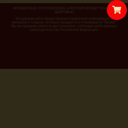
ЧРЕЗМЕРНОЕ УПОТРЕБЛЕНИЕ АЛКОГОЛЯ ВРЕДИТ ВАШЕМУ
ЗДОРОВЬЮ
На данном сайте представлена справочная информация о
магазине и товарах, которые продаются в Алкомаркете "Купаж".
Мы не продаем алкоголь дистанционно, соблюдая действующее
законодательство Российской Федерации.